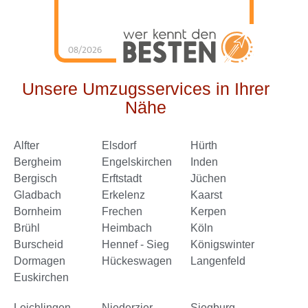
08/2026
Schorn Umzüge &
Service
hat
4.98
von
5
Sternen |
144
Schorn
Umzüge &
Unsere Umzugsservices in Ihrer
Service
Bewertungen
auf
Nähe
werkenntdenBESTEN.de
Alfter
Elsdorf
Hürth
Bergheim
Engelskirchen
Inden
Bergisch
Erftstadt
Jüchen
Gladbach
Erkelenz
Kaarst
Bornheim
Frechen
Kerpen
Brühl
Heimbach
Köln
Burscheid
Hennef - Sieg
Königswinter
Dormagen
Hückeswagen
Langenfeld
Euskirchen
Leichlingen
Niederzier
Siegburg