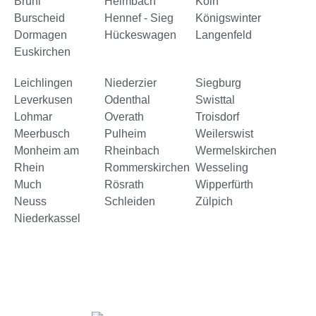
Brühl
Heimbach
Köln
Burscheid
Hennef - Sieg
Königswinter
Dormagen
Hückeswagen
Langenfeld
Euskirchen
Leichlingen
Niederzier
Siegburg
Leverkusen
Odenthal
Swisttal
Lohmar
Overath
Troisdorf
Meerbusch
Pulheim
Weilerswist
Monheim am
Rheinbach
Wermelskirchen
Rhein
Rommerskirchen
Wesseling
Much
Rösrath
Wipperfürth
Neuss
Schleiden
Zülpich
Niederkassel