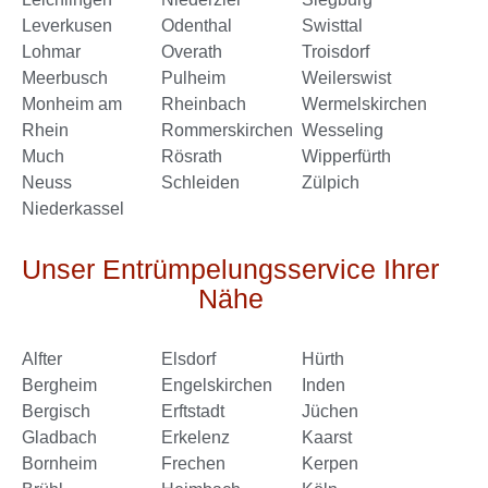
Leverkusen
Odenthal
Swisttal
Lohmar
Overath
Troisdorf
Meerbusch
Pulheim
Weilerswist
Monheim am
Rheinbach
Wermelskirchen
Rhein
Rommerskirchen
Wesseling
Much
Rösrath
Wipperfürth
Neuss
Schleiden
Zülpich
Niederkassel
Unser Entrümpelungsservice Ihrer
Nähe
Alfter
Elsdorf
Hürth
Bergheim
Engelskirchen
Inden
Bergisch
Erftstadt
Jüchen
Gladbach
Erkelenz
Kaarst
Bornheim
Frechen
Kerpen