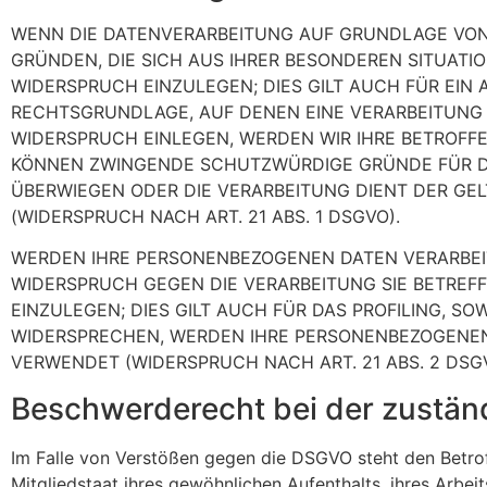
WENN DIE DATENVERARBEITUNG AUF GRUNDLAGE VON ART
GRÜNDEN, DIE SICH AUS IHRER BESONDEREN SITUAT
WIDERSPRUCH EINZULEGEN; DIES GILT AUCH FÜR EIN 
RECHTSGRUNDLAGE, AUF DENEN EINE VERARBEITUNG 
WIDERSPRUCH EINLEGEN, WERDEN WIR IHRE BETROFFE
KÖNNEN ZWINGENDE SCHUTZWÜRDIGE GRÜNDE FÜR DIE
ÜBERWIEGEN ODER DIE VERARBEITUNG DIENT DER 
(WIDERSPRUCH NACH ART. 21 ABS. 1 DSGVO).
WERDEN IHRE PERSONENBEZOGENEN DATEN VERARBEITE
WIDERSPRUCH GEGEN DIE VERARBEITUNG SIE BETRE
EINZULEGEN; DIES GILT AUCH FÜR DAS PROFILING, S
WIDERSPRECHEN, WERDEN IHRE PERSONENBEZOGENE
VERWENDET (WIDERSPRUCH NACH ART. 21 ABS. 2 DSG
Beschwerde­recht bei der zustän
Im Falle von Verstößen gegen die DSGVO steht den Betro
Mitgliedstaat ihres gewöhnlichen Aufenthalts, ihres Arb