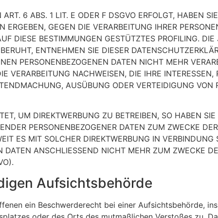
. 6 ABS. 1 LIT. E ODER F DSGVO ERFOLGT, HABEN SIE
ION ERGEBEN, GEGEN DIE VERARBEITUNG IHRER PERSO
AUF DIESE BESTIMMUNGEN GESTÜTZTES PROFILING. DIE 
BERUHT, ENTNEHMEN SIE DIESER DATENSCHUTZERKLÄR
NEN PERSONENBEZOGENEN DATEN NICHT MEHR VERARBEI
 VERARBEITUNG NACHWEISEN, DIE IHRE INTERESSEN, 
GELTENDMACHUNG, AUSÜBUNG ODER VERTEIDIGUNG VO
T, UM DIREKTWERBUNG ZU BETREIBEN, SO HABEN SIE 
FFENDER PERSONENBEZOGENER DATEN ZUM ZWECKE DE
OWEIT ES MIT SOLCHER DIREKTWERBUNG IN VERBINDUNG 
N DATEN ANSCHLIESSEND NICHT MEHR ZUM ZWECKE D
VO).
digen Aufsichts­behörde
ffenen ein Beschwerderecht bei einer Aufsichtsbehörde, in
eitsplatzes oder des Orts des mutmaßlichen Verstoßes zu. 