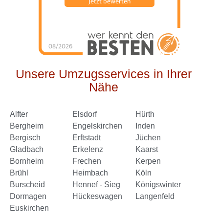
Jetzt bewerten
08/2026
Schorn Umzüge &
Service
hat
4.98
von
5
Sternen |
144
Schorn
Umzüge &
Unsere Umzugsservices in Ihrer
Service
Bewertungen
auf
Nähe
werkenntdenBESTEN.de
Alfter
Elsdorf
Hürth
Bergheim
Engelskirchen
Inden
Bergisch
Erftstadt
Jüchen
Gladbach
Erkelenz
Kaarst
Bornheim
Frechen
Kerpen
Brühl
Heimbach
Köln
Burscheid
Hennef - Sieg
Königswinter
Dormagen
Hückeswagen
Langenfeld
Euskirchen