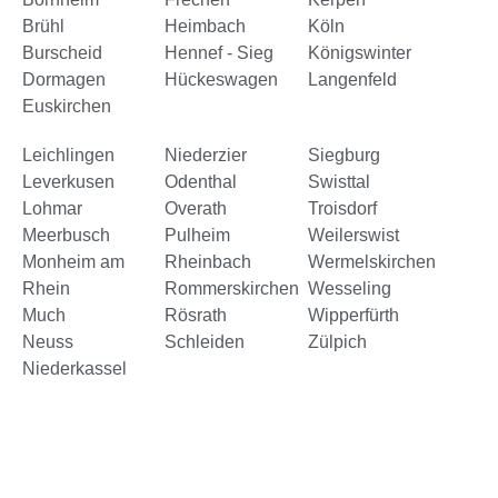
Brühl
Heimbach
Köln
Burscheid
Hennef - Sieg
Königswinter
Dormagen
Hückeswagen
Langenfeld
Euskirchen
Leichlingen
Niederzier
Siegburg
Leverkusen
Odenthal
Swisttal
Lohmar
Overath
Troisdorf
Meerbusch
Pulheim
Weilerswist
Monheim am
Rheinbach
Wermelskirchen
Rhein
Rommerskirchen
Wesseling
Much
Rösrath
Wipperfürth
Neuss
Schleiden
Zülpich
Niederkassel