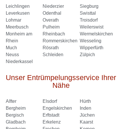
Leichlingen
Niederzier
Siegburg
Leverkusen
Odenthal
Swisttal
Lohmar
Overath
Troisdorf
Meerbusch
Pulheim
Weilerswist
Monheim am
Rheinbach
Wermelskirchen
Rhein
Rommerskirchen
Wesseling
Much
Rösrath
Wipperfürth
Neuss
Schleiden
Zülpich
Niederkassel
Unser Entrümpelungsservice Ihrer
Nähe
Alfter
Elsdorf
Hürth
Bergheim
Engelskirchen
Inden
Bergisch
Erftstadt
Jüchen
Gladbach
Erkelenz
Kaarst
Bornheim
Frechen
Kerpen