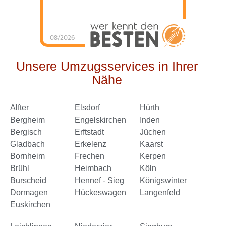
08/2026
Schorn Umzüge &
Service
hat
4.98
von
5
Sternen |
144
Schorn
Umzüge &
Unsere Umzugsservices in Ihrer
Service
Bewertungen
auf
Nähe
werkenntdenBESTEN.de
Alfter
Elsdorf
Hürth
Bergheim
Engelskirchen
Inden
Bergisch
Erftstadt
Jüchen
Gladbach
Erkelenz
Kaarst
Bornheim
Frechen
Kerpen
Brühl
Heimbach
Köln
Burscheid
Hennef - Sieg
Königswinter
Dormagen
Hückeswagen
Langenfeld
Euskirchen