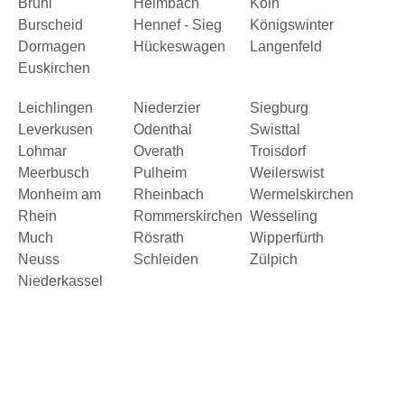
Brühl
Heimbach
Köln
Burscheid
Hennef - Sieg
Königswinter
Dormagen
Hückeswagen
Langenfeld
Euskirchen
Leichlingen
Niederzier
Siegburg
Leverkusen
Odenthal
Swisttal
Lohmar
Overath
Troisdorf
Meerbusch
Pulheim
Weilerswist
Monheim am
Rheinbach
Wermelskirchen
Rhein
Rommerskirchen
Wesseling
Much
Rösrath
Wipperfürth
Neuss
Schleiden
Zülpich
Niederkassel