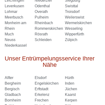
Leichlingen
Niederzier
Siegburg
Leverkusen
Odenthal
Swisttal
Lohmar
Overath
Troisdorf
Meerbusch
Pulheim
Weilerswist
Monheim am
Rheinbach
Wermelskirchen
Rhein
Rommerskirchen
Wesseling
Much
Rösrath
Wipperfürth
Neuss
Schleiden
Zülpich
Niederkassel
Unser Entrümpelungsservice Ihrer
Nähe
Alfter
Elsdorf
Hürth
Bergheim
Engelskirchen
Inden
Bergisch
Erftstadt
Jüchen
Gladbach
Erkelenz
Kaarst
Bornheim
Frechen
Kerpen