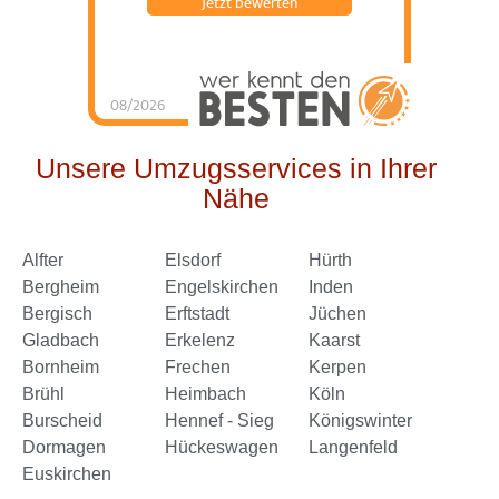
Jetzt bewerten
08/2026
Schorn Umzüge &
Service
hat
4.98
von
5
Sternen |
144
Schorn
Umzüge &
Unsere Umzugsservices in Ihrer
Service
Bewertungen
auf
Nähe
werkenntdenBESTEN.de
Alfter
Elsdorf
Hürth
Bergheim
Engelskirchen
Inden
Bergisch
Erftstadt
Jüchen
Gladbach
Erkelenz
Kaarst
Bornheim
Frechen
Kerpen
Brühl
Heimbach
Köln
Burscheid
Hennef - Sieg
Königswinter
Dormagen
Hückeswagen
Langenfeld
Euskirchen