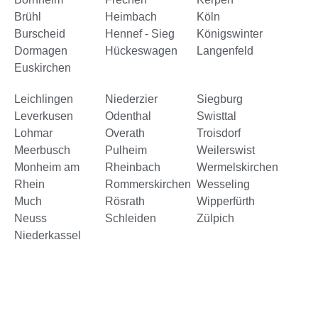
Brühl
Heimbach
Köln
Burscheid
Hennef - Sieg
Königswinter
Dormagen
Hückeswagen
Langenfeld
Euskirchen
Leichlingen
Niederzier
Siegburg
Leverkusen
Odenthal
Swisttal
Lohmar
Overath
Troisdorf
Meerbusch
Pulheim
Weilerswist
Monheim am
Rheinbach
Wermelskirchen
Rhein
Rommerskirchen
Wesseling
Much
Rösrath
Wipperfürth
Neuss
Schleiden
Zülpich
Niederkassel