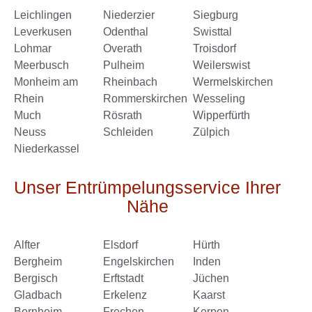
Leichlingen
Niederzier
Siegburg
Leverkusen
Odenthal
Swisttal
Lohmar
Overath
Troisdorf
Meerbusch
Pulheim
Weilerswist
Monheim am
Rheinbach
Wermelskirchen
Rhein
Rommerskirchen
Wesseling
Much
Rösrath
Wipperfürth
Neuss
Schleiden
Zülpich
Niederkassel
Unser Entrümpelungsservice Ihrer
Nähe
Alfter
Elsdorf
Hürth
Bergheim
Engelskirchen
Inden
Bergisch
Erftstadt
Jüchen
Gladbach
Erkelenz
Kaarst
Bornheim
Frechen
Kerpen