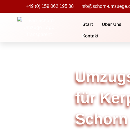
+49 (0) 159 062 195 38
info@schorn-umzuege.
Start
Über Uns
Kontakt
Umzug
für Ker
Schorn