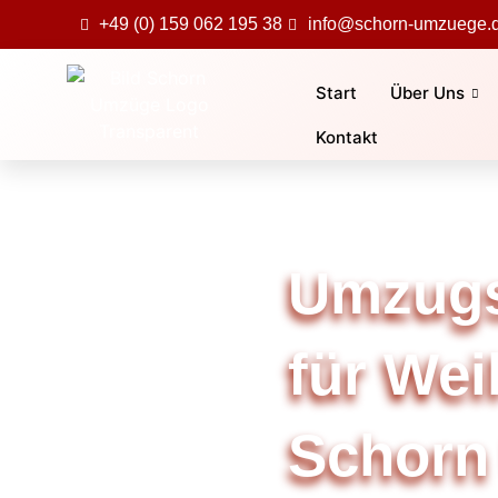
+49 (0) 159 062 195 38
info@schorn-umzuege.
Start
Über Uns
Kontakt
Umzug
für Wei
Schorn