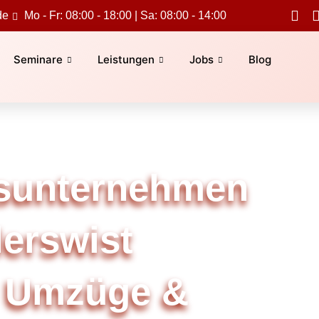
de
Mo - Fr: 08:00 - 18:00 | Sa: 08:00 - 14:00
Seminare
Leistungen
Jobs
Blog
sunternehmen
lerswist
 Umzüge &