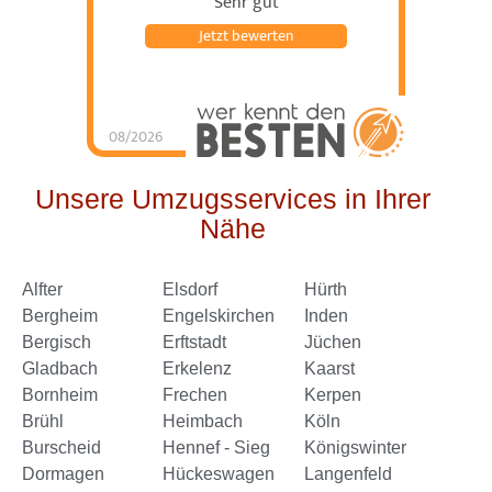
Sehr gut
Jetzt bewerten
08/2026
Schorn Umzüge &
Service
hat
4.98
von
5
Sternen |
144
Schorn
Umzüge &
Unsere Umzugsservices in Ihrer
Service
Bewertungen
auf
Nähe
werkenntdenBESTEN.de
Alfter
Elsdorf
Hürth
Bergheim
Engelskirchen
Inden
Bergisch
Erftstadt
Jüchen
Gladbach
Erkelenz
Kaarst
Bornheim
Frechen
Kerpen
Brühl
Heimbach
Köln
Burscheid
Hennef - Sieg
Königswinter
Dormagen
Hückeswagen
Langenfeld