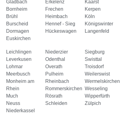
Gladbach
Erkelenz
Kaarst
Bornheim
Frechen
Kerpen
Brühl
Heimbach
Köln
Burscheid
Hennef - Sieg
Königswinter
Dormagen
Hückeswagen
Langenfeld
Euskirchen
Leichlingen
Niederzier
Siegburg
Leverkusen
Odenthal
Swisttal
Lohmar
Overath
Troisdorf
Meerbusch
Pulheim
Weilerswist
Monheim am
Rheinbach
Wermelskirchen
Rhein
Rommerskirchen
Wesseling
Much
Rösrath
Wipperfürth
Neuss
Schleiden
Zülpich
Niederkassel