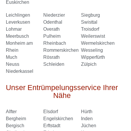
Euskirchen
Leichlingen
Niederzier
Siegburg
Leverkusen
Odenthal
Swisttal
Lohmar
Overath
Troisdorf
Meerbusch
Pulheim
Weilerswist
Monheim am
Rheinbach
Wermelskirchen
Rhein
Rommerskirchen
Wesseling
Much
Rösrath
Wipperfürth
Neuss
Schleiden
Zülpich
Niederkassel
Unser Entrümpelungsservice Ihrer
Nähe
Alfter
Elsdorf
Hürth
Bergheim
Engelskirchen
Inden
Bergisch
Erftstadt
Jüchen