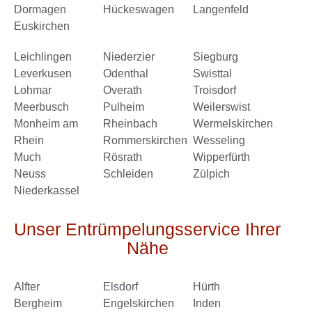
Dormagen
Hückeswagen
Langenfeld
Euskirchen
Leichlingen
Niederzier
Siegburg
Leverkusen
Odenthal
Swisttal
Lohmar
Overath
Troisdorf
Meerbusch
Pulheim
Weilerswist
Monheim am
Rheinbach
Wermelskirchen
Rhein
Rommerskirchen
Wesseling
Much
Rösrath
Wipperfürth
Neuss
Schleiden
Zülpich
Niederkassel
Unser Entrümpelungsservice Ihrer
Nähe
Alfter
Elsdorf
Hürth
Bergheim
Engelskirchen
Inden