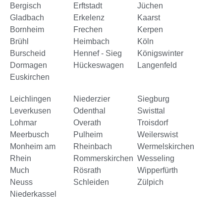
Bergisch
Erftstadt
Jüchen
Gladbach
Erkelenz
Kaarst
Bornheim
Frechen
Kerpen
Brühl
Heimbach
Köln
Burscheid
Hennef - Sieg
Königswinter
Dormagen
Hückeswagen
Langenfeld
Euskirchen
Leichlingen
Niederzier
Siegburg
Leverkusen
Odenthal
Swisttal
Lohmar
Overath
Troisdorf
Meerbusch
Pulheim
Weilerswist
Monheim am
Rheinbach
Wermelskirchen
Rhein
Rommerskirchen
Wesseling
Much
Rösrath
Wipperfürth
Neuss
Schleiden
Zülpich
Niederkassel