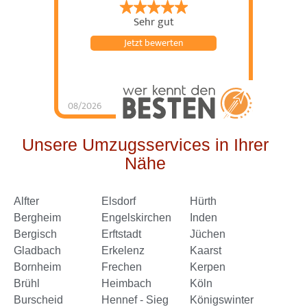
Sehr gut
Jetzt bewerten
08/2026
Schorn Umzüge &
Service
hat
4.98
von
5
Sternen |
144
Schorn
Umzüge &
Unsere Umzugsservices in Ihrer
Service
Bewertungen
auf
Nähe
werkenntdenBESTEN.de
Alfter
Elsdorf
Hürth
Bergheim
Engelskirchen
Inden
Bergisch
Erftstadt
Jüchen
Gladbach
Erkelenz
Kaarst
Bornheim
Frechen
Kerpen
Brühl
Heimbach
Köln
Burscheid
Hennef - Sieg
Königswinter