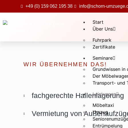
+49 (0) 159 062 195 38
info@schorn-umzuege.
Start
Über Uns
Fuhrpark
Zertifikate
Seminare
WIR ÜBERNEHMEN DAS!
Grundwissen in 
Der Möbelwage
Transport- und 
Leistungen
fachgerechte Hallenlagerung
Möbeltaxi
Umzug
Vermietung von Außenaufzüg
Seniorenumzüg
Entrümpelung