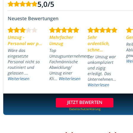
5,0
/
5
Neueste Bewertungen
Umzug -
Mehrfacher
Sehr
Ger
Personal war p...
Umzug
ordentlich,
Rei
schne...
Abl
Wäre das
Top
gew
eingesetzte
Umzugsunternehmen
Der Umzug war
Wei
Personal nicht so
Fachmännische
unkompliziert
routiniert und
Abwicklung/
und zügig
gelassen ...
Umzug einer
erledigt. Das
Weiterlesen
Kli...
Weiterlesen
Unternehmen...
Weiterlesen
JETZT BEWERTEN
Datenschutzerklärung