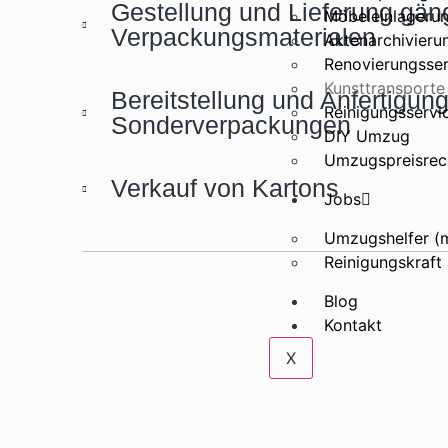
Gestellung und Lieferung gän
Möbeleinlageru
Verpackungsmaterialen
Aktenarchivieru
Renovierungsser
Kunsttransporte
Bereitstellung und Anfertigun
Reinigungsservi
Sonderverpackungen
DIY Umzug
Umzugspreisrec
Verkauf von Kartons
Jobs
Umzugshelfer (
Reinigungskraft
Blog
Kontakt
X