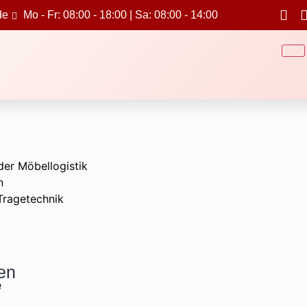
de
Mo - Fr: 08:00 - 18:00 | Sa: 08:00 - 14:00
der Möbellogistik
n
Tragetechnik
en
e