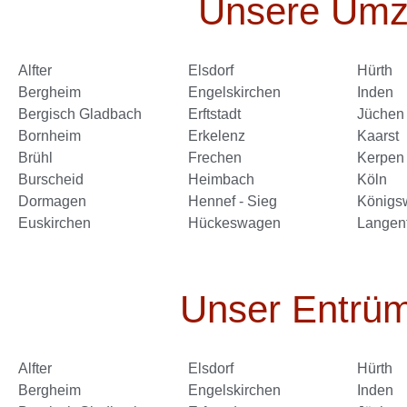
Unsere Umzu
Alfter
Elsdorf
Hürth
Bergheim
Engelskirchen
Inden
Bergisch Gladbach
Erftstadt
Jüchen
Bornheim
Erkelenz
Kaarst
Brühl
Frechen
Kerpen
Burscheid
Heimbach
Köln
Dormagen
Hennef - Sieg
Königsw
Euskirchen
Hückeswagen
Langen
Unser Entrüm
Alfter
Elsdorf
Hürth
Bergheim
Engelskirchen
Inden