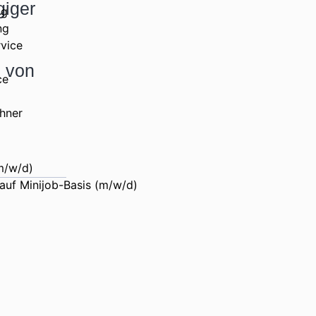
giger
ng
ng
vice
g von
ce
hner
m/w/d)
 auf Minijob-Basis (m/w/d)