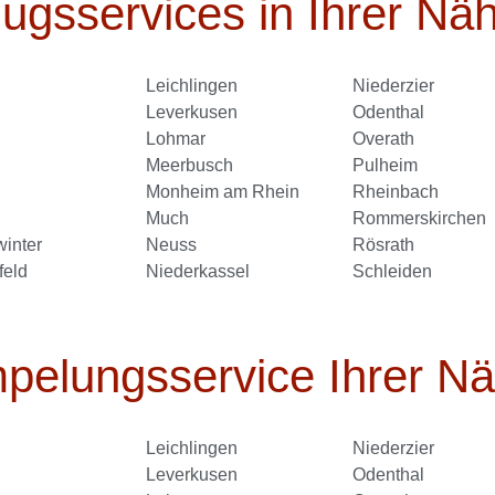
gsservices in Ihrer Nä
Leichlingen
Niederzier
Leverkusen
Odenthal
Lohmar
Overath
Meerbusch
Pulheim
Monheim am Rhein
Rheinbach
Much
Rommerskirchen
inter
Neuss
Rösrath
feld
Niederkassel
Schleiden
pelungsservice Ihrer N
Leichlingen
Niederzier
Leverkusen
Odenthal