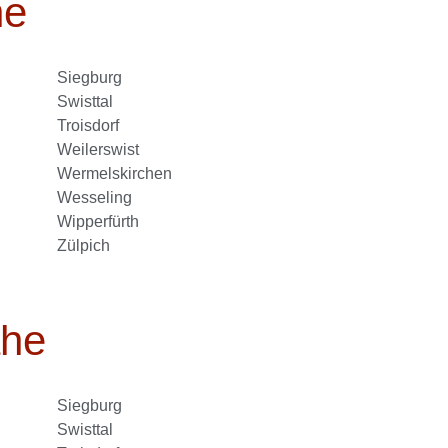
he
Siegburg
Swisttal
Troisdorf
Weilerswist
Wermelskirchen
Wesseling
Wipperfürth
Zülpich
ähe
Siegburg
Swisttal