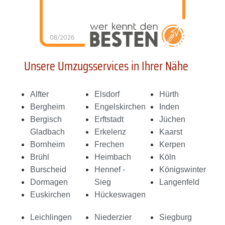
08/2026
Schorn Umzüge &
Service
hat
4.98
von
5
Sternen |
144
Schorn
Unsere Umzugsservices in Ihrer Nähe
Umzüge &
Service
Bewertungen
auf
werkenntdenBESTEN.de
Alfter
Elsdorf
Hürth
Bergheim
Engelskirchen
Inden
Bergisch
Erftstadt
Jüchen
Gladbach
Erkelenz
Kaarst
Bornheim
Frechen
Kerpen
Brühl
Heimbach
Köln
Burscheid
Hennef -
Königswinter
Dormagen
Sieg
Langenfeld
Euskirchen
Hückeswagen
Leichlingen
Niederzier
Siegburg