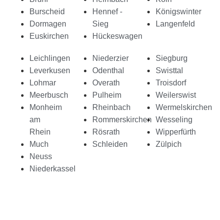
Burscheid
Hennef -
Königswinter
Dormagen
Sieg
Langenfeld
Euskirchen
Hückeswagen
Leichlingen
Niederzier
Siegburg
Leverkusen
Odenthal
Swisttal
Lohmar
Overath
Troisdorf
Meerbusch
Pulheim
Weilerswist
Monheim
Rheinbach
Wermelskirchen
am
Rommerskirchen
Wesseling
Rhein
Rösrath
Wipperfürth
Much
Schleiden
Zülpich
Neuss
Niederkassel