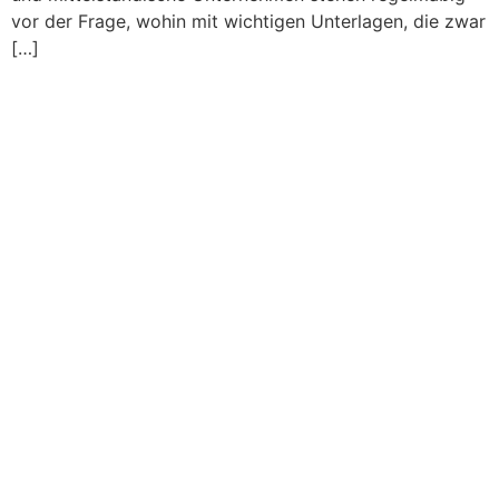
vor der Frage, wohin mit wichtigen Unterlagen, die zwar
[…]
Seniorenumzug in Frechen:
Angehörige entlasten,
Sicherheit schaffen