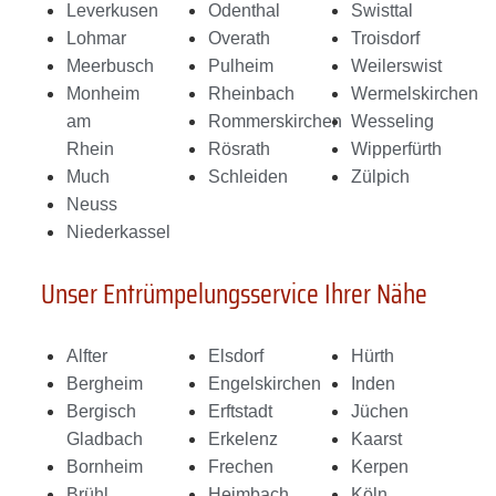
Leverkusen
Odenthal
Swisttal
Lohmar
Overath
Troisdorf
Meerbusch
Pulheim
Weilerswist
Monheim
Rheinbach
Wermelskirchen
am
Rommerskirchen
Wesseling
Rhein
Rösrath
Wipperfürth
Much
Schleiden
Zülpich
Neuss
Niederkassel
Unser Entrümpelungsservice Ihrer Nähe
Alfter
Elsdorf
Hürth
Bergheim
Engelskirchen
Inden
Bergisch
Erftstadt
Jüchen
Gladbach
Erkelenz
Kaarst
Bornheim
Frechen
Kerpen
Brühl
Heimbach
Köln