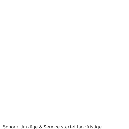
Zusammenarbeit mit
Heimstaden Germany
GmbH
Schorn Umzüge & Service startet langfristige