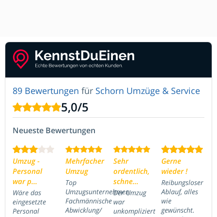
89 Bewertungen
für
Schorn Umzüge & Service
5,0
/
5
Neueste Bewertungen
Umzug -
Mehrfacher
Sehr
Gerne
Personal
Umzug
ordentlich,
wieder !
war p...
schne...
Top
Reibungsloser
Umzugsunternehmen
Ablauf, alles
Wäre das
Der Umzug
Fachmännische
wie
eingesetzte
war
Abwicklung/
gewünscht.
Personal
unkompliziert