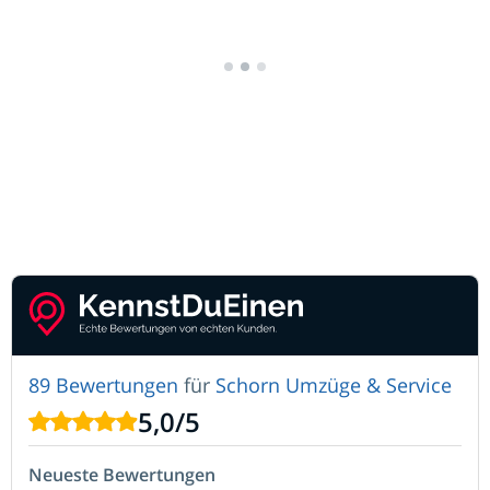
Ihr Umzugsunternehmen
Schorn Umzüge & Service
Ihr Starker Partner Rund ums Haus für Umzüge,
Entrümpelung, Reinigungsservice und
Einlagerung in Frechen, Köln, Pulheim und
Deutschlandweit
Angebot Anfordern
89 Bewertungen
für
Schorn Umzüge & Service
5,0
/
5
Neueste Bewertungen