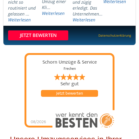
Umzug einer
Weiterlesen
nicht so
und zügig
Kli...
routiniert und
erledigt. Das
Weiterlesen
gelassen ...
Unternehmen...
Weiterlesen
Weiterlesen
JETZT BEWERTEN
Datenschutzerklärung
Schorn Umzüge & Service
Frechen
Sehr gut
Jetzt bewerten
08/2026
Schorn Umzüge &
Service
hat
4.98
von
5
Sternen |
144
Schorn
Umzüge &