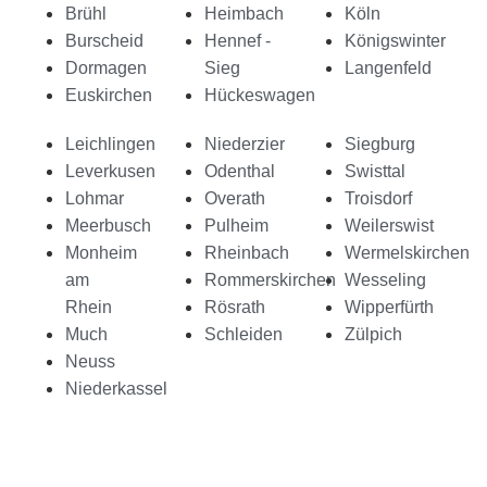
Brühl
Heimbach
Köln
Burscheid
Hennef -
Königswinter
Dormagen
Sieg
Langenfeld
Euskirchen
Hückeswagen
Leichlingen
Niederzier
Siegburg
Leverkusen
Odenthal
Swisttal
Lohmar
Overath
Troisdorf
Meerbusch
Pulheim
Weilerswist
Monheim
Rheinbach
Wermelskirchen
am
Rommerskirchen
Wesseling
Rhein
Rösrath
Wipperfürth
Much
Schleiden
Zülpich
Neuss
Niederkassel