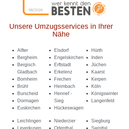
08/2026
Schorn Umzüge &
Service
hat
4.98
von
5
Sternen |
144
Schorn
Umzüge &
Unsere Umzugsservices in Ihrer
Service
Bewertungen
auf
Nähe
werkenntdenBESTEN.de
Alfter
Elsdorf
Hürth
Bergheim
Engelskirchen
Inden
Bergisch
Erftstadt
Jüchen
Gladbach
Erkelenz
Kaarst
Bornheim
Frechen
Kerpen
Brühl
Heimbach
Köln
Burscheid
Hennef -
Königswinter
Dormagen
Sieg
Langenfeld
Euskirchen
Hückeswagen
Leichlingen
Niederzier
Siegburg
Leverkusen
Odenthal
Swisttal