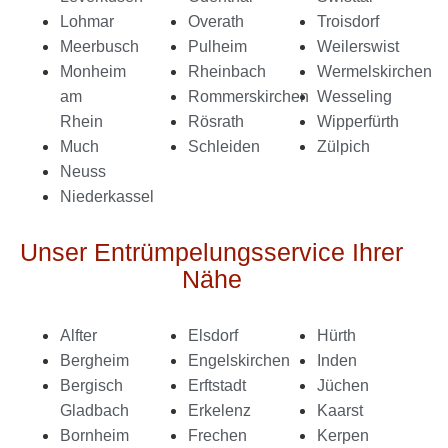
Lohmar
Overath
Troisdorf
Meerbusch
Pulheim
Weilerswist
Monheim
Rheinbach
Wermelskirchen
am
Rommerskirchen
Wesseling
Rhein
Rösrath
Wipperfürth
Much
Schleiden
Zülpich
Neuss
Niederkassel
Unser Entrümpelungsservice Ihrer
Nähe
Alfter
Elsdorf
Hürth
Bergheim
Engelskirchen
Inden
Bergisch
Erftstadt
Jüchen
Gladbach
Erkelenz
Kaarst
Bornheim
Frechen
Kerpen