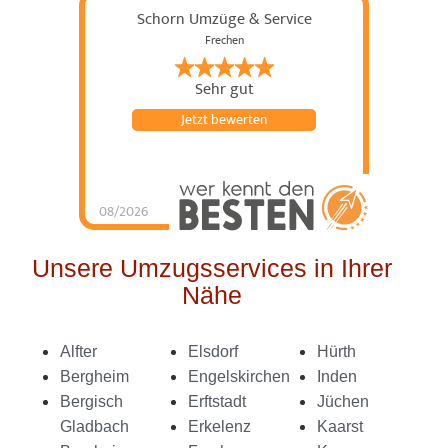
Schorn Umzüge & Service
Frechen
Sehr gut
Jetzt bewerten
08/2026
Schorn Umzüge &
Service
hat
4.98
von
5
Sternen |
144
Schorn
Umzüge &
Unsere Umzugsservices in Ihrer
Service
Bewertungen
auf
Nähe
werkenntdenBESTEN.de
Alfter
Elsdorf
Hürth
Bergheim
Engelskirchen
Inden
Bergisch
Erftstadt
Jüchen
Gladbach
Erkelenz
Kaarst