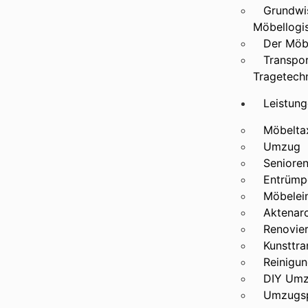
Grundwis
Möbellogis
Der Möb
Transpo
Tragetech
Leistun
Möbelta
Umzug
Seniore
Entrümp
Möbelei
Aktenarc
Renovie
Kunsttra
Reinigun
DIY Um
Umzugsp