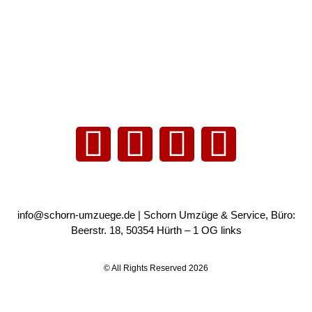
essum
nschutzerklärung
dorte
Umzugsunternehmen-Köln
Umzugsunternehmen Pullheim
info@schorn-umzuege.de
| Schorn Umzüge & Service, Büro:
Beerstr. 18, 50354 Hürth – 1 OG links
© All Rights Reserved 2026