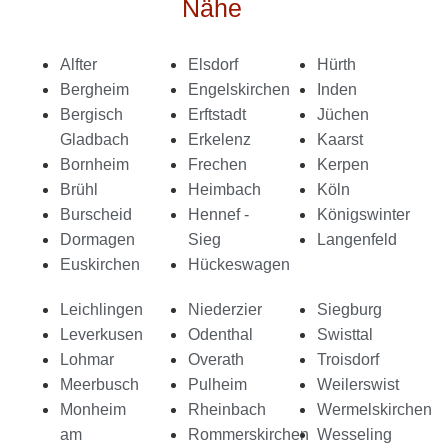
Nähe
Alfter
Elsdorf
Hürth
Bergheim
Engelskirchen
Inden
Bergisch
Erftstadt
Jüchen
Gladbach
Erkelenz
Kaarst
Bornheim
Frechen
Kerpen
Brühl
Heimbach
Köln
Burscheid
Hennef -
Königswinter
Dormagen
Sieg
Langenfeld
Euskirchen
Hückeswagen
Leichlingen
Niederzier
Siegburg
Leverkusen
Odenthal
Swisttal
Lohmar
Overath
Troisdorf
Meerbusch
Pulheim
Weilerswist
Monheim
Rheinbach
Wermelskirchen
am
Rommerskirchen
Wesseling