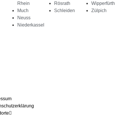
Rhein
Rösrath
Wipperfürth
Much
Schleiden
Zülpich
Neuss
Niederkassel
essum
nschutzerklärung
dorte
Umzugsunternehmen-Köln
Umzugsunternehmen Pullheim