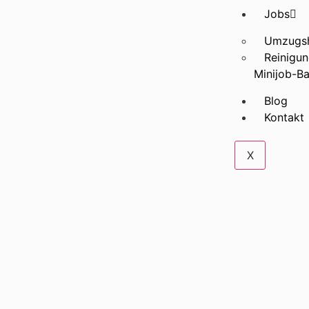
Jobs
Umzugsh
Reinigun
Minijob-Ba
Blog
Kontakt
X