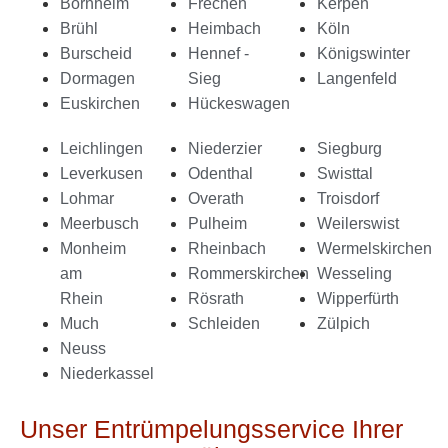
Bornheim
Frechen
Kerpen
Brühl
Heimbach
Köln
Burscheid
Hennef -
Königswinter
Dormagen
Sieg
Langenfeld
Euskirchen
Hückeswagen
Leichlingen
Niederzier
Siegburg
Leverkusen
Odenthal
Swisttal
Lohmar
Overath
Troisdorf
Meerbusch
Pulheim
Weilerswist
Monheim
Rheinbach
Wermelskirchen
am
Rommerskirchen
Wesseling
Rhein
Rösrath
Wipperfürth
Much
Schleiden
Zülpich
Neuss
Niederkassel
Unser Entrümpelungsservice Ihrer