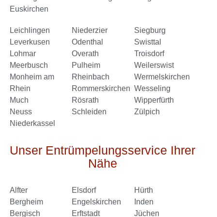
Euskirchen
Leichlingen
Niederzier
Siegburg
Leverkusen
Odenthal
Swisttal
Lohmar
Overath
Troisdorf
Meerbusch
Pulheim
Weilerswist
Monheim am
Rheinbach
Wermelskirchen
Rhein
Rommerskirchen
Wesseling
Much
Rösrath
Wipperfürth
Neuss
Schleiden
Zülpich
Niederkassel
Unser Entrümpelungsservice Ihrer
Nähe
Alfter
Elsdorf
Hürth
Bergheim
Engelskirchen
Inden
Bergisch
Erftstadt
Jüchen