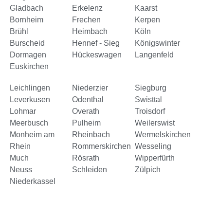
Gladbach
Erkelenz
Kaarst
Bornheim
Frechen
Kerpen
Brühl
Heimbach
Köln
Burscheid
Hennef - Sieg
Königswinter
Dormagen
Hückeswagen
Langenfeld
Euskirchen
Leichlingen
Niederzier
Siegburg
Leverkusen
Odenthal
Swisttal
Lohmar
Overath
Troisdorf
Meerbusch
Pulheim
Weilerswist
Monheim am
Rheinbach
Wermelskirchen
Rhein
Rommerskirchen
Wesseling
Much
Rösrath
Wipperfürth
Neuss
Schleiden
Zülpich
Niederkassel