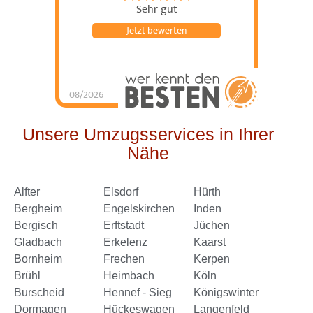
Sehr gut
Jetzt bewerten
08/2026
Schorn Umzüge &
Service
hat
4.98
von
5
Sternen |
144
Schorn
Umzüge &
Unsere Umzugsservices in Ihrer
Service
Bewertungen
auf
Nähe
werkenntdenBESTEN.de
Alfter
Elsdorf
Hürth
Bergheim
Engelskirchen
Inden
Bergisch
Erftstadt
Jüchen
Gladbach
Erkelenz
Kaarst
Bornheim
Frechen
Kerpen
Brühl
Heimbach
Köln
Burscheid
Hennef - Sieg
Königswinter
Dormagen
Hückeswagen
Langenfeld