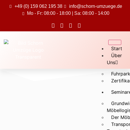
+49 (0) 159 062 195 38
info@schorn-umzuege.de
Mo - Fr: 08:00 - 18:00 | Sa: 08:00 - 14:00
Start
Über
Uns
Fuhrpar
Zertifik
Seminar
Grundwis
Möbellogis
Der Möb
Transpo