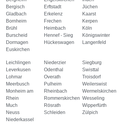
Bergisch
Erftstadt
Jüchen
Gladbach
Erkelenz
Kaarst
Bornheim
Frechen
Kerpen
Brühl
Heimbach
Köln
Burscheid
Hennef - Sieg
Königswinter
Dormagen
Hückeswagen
Langenfeld
Euskirchen
Leichlingen
Niederzier
Siegburg
Leverkusen
Odenthal
Swisttal
Lohmar
Overath
Troisdorf
Meerbusch
Pulheim
Weilerswist
Monheim am
Rheinbach
Wermelskirchen
Rhein
Rommerskirchen
Wesseling
Much
Rösrath
Wipperfürth
Neuss
Schleiden
Zülpich
Niederkassel