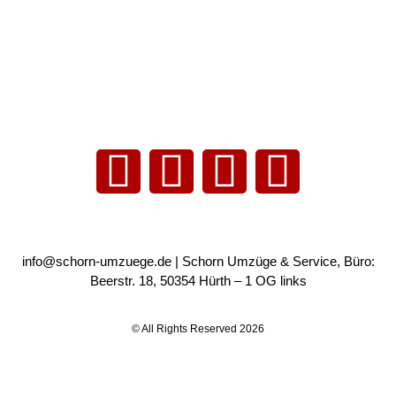
essum
nschutzerklärung
dorte
Umzugsunternehmen-Köln
Umzugsunternehmen Pullheim
info@schorn-umzuege.de
| Schorn Umzüge & Service, Büro:
Beerstr. 18, 50354 Hürth – 1 OG links
© All Rights Reserved 2026