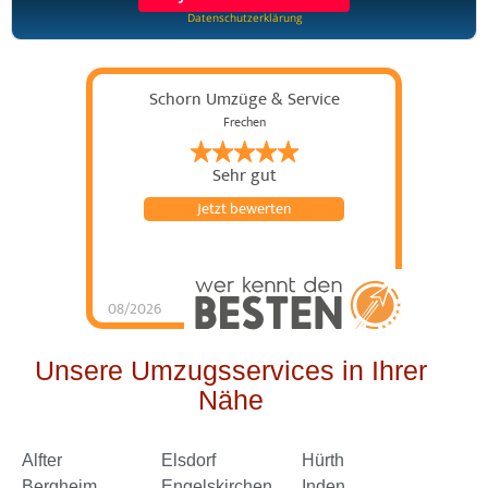
Datenschutzerklärung
Schorn Umzüge & Service
Frechen
Sehr gut
Jetzt bewerten
08/2026
Schorn Umzüge &
Service
hat
4.98
von
5
Sternen |
144
Schorn
Umzüge &
Unsere Umzugsservices in Ihrer
Service
Bewertungen
auf
Nähe
werkenntdenBESTEN.de
Alfter
Elsdorf
Hürth
Bergheim
Engelskirchen
Inden