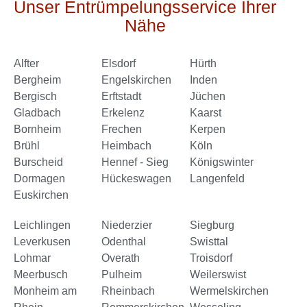
Unser Entrümpelungsservice Ihrer
Nähe
Alfter
Elsdorf
Hürth
Bergheim
Engelskirchen
Inden
Bergisch
Erftstadt
Jüchen
Gladbach
Erkelenz
Kaarst
Bornheim
Frechen
Kerpen
Brühl
Heimbach
Köln
Burscheid
Hennef - Sieg
Königswinter
Dormagen
Hückeswagen
Langenfeld
Euskirchen
Leichlingen
Niederzier
Siegburg
Leverkusen
Odenthal
Swisttal
Lohmar
Overath
Troisdorf
Meerbusch
Pulheim
Weilerswist
Monheim am
Rheinbach
Wermelskirchen