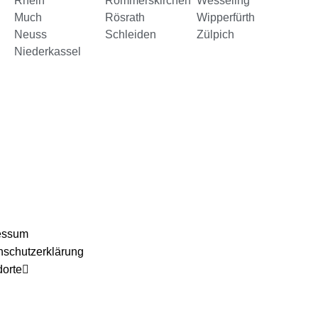
Rhein
Rommerskirchen
Wesseling
Much
Rösrath
Wipperfürth
Neuss
Schleiden
Zülpich
Niederkassel
essum
nschutzerklärung
dorte
Umzugsunternehmen-Köln
Umzugsunternehmen Pullheim