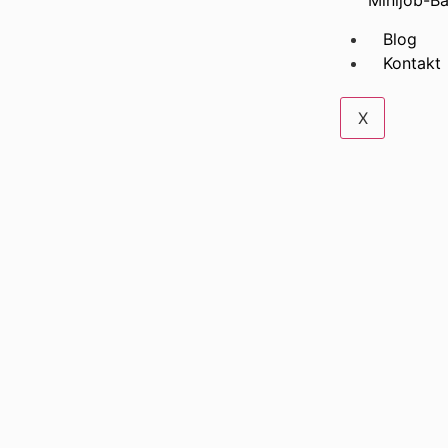
Minijob-Ba
Blog
Kontakt
X