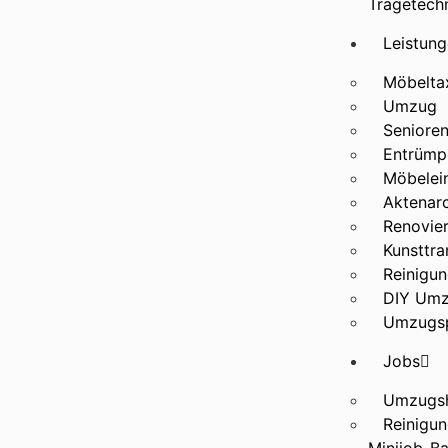
Tragetech
Leistun
Möbelta
Umzug
Seniore
Entrümp
Möbelei
Aktenarc
Renovie
Kunsttra
Reinigun
DIY Um
Umzugsp
Jobs
Umzugsh
Reinigun