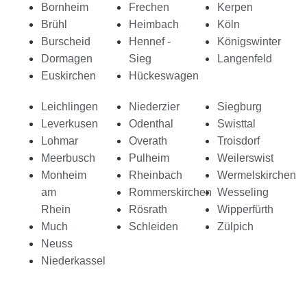
Bornheim
Frechen
Kerpen
Brühl
Heimbach
Köln
Burscheid
Hennef -
Königswinter
Dormagen
Sieg
Langenfeld
Euskirchen
Hückeswagen
Leichlingen
Niederzier
Siegburg
Leverkusen
Odenthal
Swisttal
Lohmar
Overath
Troisdorf
Meerbusch
Pulheim
Weilerswist
Monheim
Rheinbach
Wermelskirchen
am
Rommerskirchen
Wesseling
Rhein
Rösrath
Wipperfürth
Much
Schleiden
Zülpich
Neuss
Niederkassel