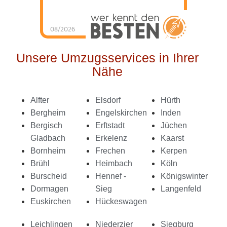
08/2026
Schorn Umzüge &
Service
hat
4.98
von
5
Sternen |
144
Schorn
Umzüge &
Unsere Umzugsservices in Ihrer
Service
Bewertungen
auf
Nähe
werkenntdenBESTEN.de
Alfter
Elsdorf
Hürth
Bergheim
Engelskirchen
Inden
Bergisch
Erftstadt
Jüchen
Gladbach
Erkelenz
Kaarst
Bornheim
Frechen
Kerpen
Brühl
Heimbach
Köln
Burscheid
Hennef -
Königswinter
Dormagen
Sieg
Langenfeld
Euskirchen
Hückeswagen
Leichlingen
Niederzier
Siegburg