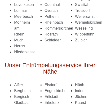
Leverkusen
Odenthal
Swisttal
Lohmar
Overath
Troisdorf
Meerbusch
Pulheim
Weilerswist
Monheim
Rheinbach
Wermelskirchen
am
Rommerskirchen
Wesseling
Rhein
Rösrath
Wipperfürth
Much
Schleiden
Zülpich
Neuss
Niederkassel
Unser Entrümpelungsservice Ihrer
Nähe
Alfter
Elsdorf
Hürth
Bergheim
Engelskirchen
Inden
Bergisch
Erftstadt
Jüchen
Gladbach
Erkelenz
Kaarst